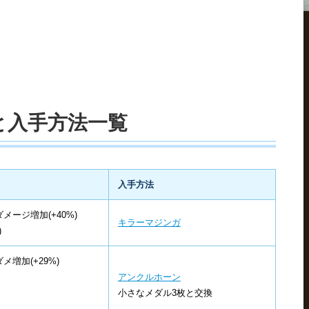
と入手方法一覧
入手方法
ージ増加(+40%)
キラーマジンガ
)
増加(+29%)
アンクルホーン
小さなメダル3枚と交換