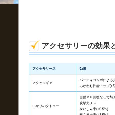
アクセサリーの効果
アクセサリー名
効果
パーティコンボによるダメ
アクセルギア
みかわし性能アップ(+5
自動ＭＰ回復なしで与ダメ
攻撃力(+5)
いかりのタトゥー
かいしん率(+0.5%)
呪文暴走率(+3.5%)