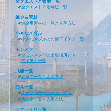
全クエストと報酬一覧
全クエストと攻略法一覧
錬金＆素材
錬金用素材の一覧と入手方法
小さなメダル
小さなメダルの交換アイテム一覧
モンスター
全モンスターの出現場所とドロップ
アイテム一覧
武器一覧
武器の一覧と入手方法
防具一覧
オーブの全一覧と入手方法
盾の全一覧と入手方法
アクセサリ一覧