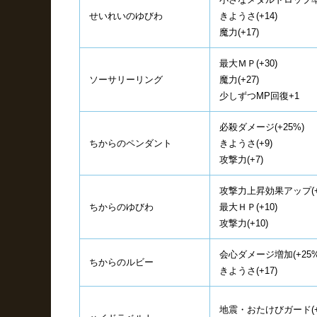
せいれいのゆびわ
きようさ(+14)
魔力(+17)
最大ＭＰ(+30)
ソーサリーリング
魔力(+27)
少しずつMP回復+1
必殺ダメージ(+25%)
ちからのペンダント
きようさ(+9)
攻撃力(+7)
攻撃力上昇効果アップ(+
ちからのゆびわ
最大ＨＰ(+10)
攻撃力(+10)
会心ダメージ増加(+25%
ちからのルビー
きようさ(+17)
地震・おたけびガード(+1