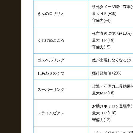
致死ダメージ時生存率(+
きんのロザリオ
最大ＨＰ(+10)
守備力(+4)
死亡直後に復活(+10%)
くじけぬこころ
最大ＨＰ(+9)
守備力(+5)
ゴスペルリング
敵が出現しなくなる(ク
しあわせのくつ
獲得経験値+20%
攻撃・守備力上昇効果時間
スーパーリング
最大ＭＰ(+8)
お助けホミロン登場率(+
スライムピアス
最大ＨＰ(+10)
守備力(+2)
小さなメダルドロップ率(