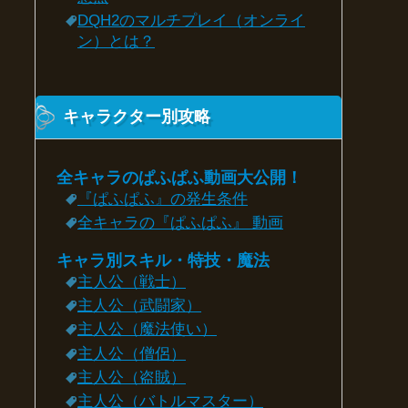
DQH2のマルチプレイ（オンライ
ン）とは？
キャラクター別攻略
全キャラのぱふぱふ動画大公開！
『ぱふぱふ』の発生条件
全キャラの『ぱふぱふ』 動画
キャラ別スキル・特技・魔法
主人公（戦士）
主人公（武闘家）
主人公（魔法使い）
主人公（僧侶）
主人公（盗賊）
主人公（バトルマスター）