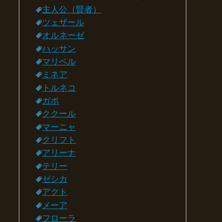
主人公（賢者）
ツェザール
オルネーゼ
ハッサン
マリベル
ミネア
トルネコ
ガボ
ククール
マーニャ
クリフト
アリーナ
テリー
ゼシカ
アクト
メーア
フローラ