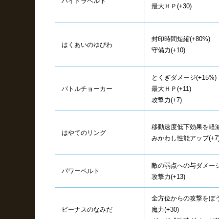
ハイドラベルト
最大ＨＰ(+30)
封印時間短縮(+80%)
はくあいのゆびわ
守備力(+10)
とくぎダメージ(+15%)
バトルチョーカー
最大ＨＰ(+11)
攻撃力(+7)
移動速度低下効果を軽減(
はやてのリング
みかわし性能アップ(+7
敵の弱点への与ダメージ(
パワーベルト
攻撃力(+13)
全方位からの攻撃をぼ
ビーナスのなみだ
魔力(+30)