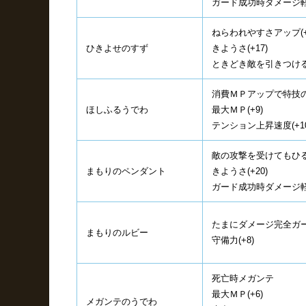
ガード成功時ダメージ軽
ねらわれやすさアップ(+
ひきよせのすず
きようさ(+17)
ときどき敵を引きつけ
消費ＭＰアップで特技のタ
ほしふるうでわ
最大ＭＰ(+9)
テンション上昇速度(+10
敵の攻撃を受けてもひ
まもりのペンダント
きようさ(+20)
ガード成功時ダメージ軽減
たまにダメージ完全ガード
まもりのルビー
守備力(+8)
死亡時メガンテ
最大ＭＰ(+6)
メガンテのうでわ