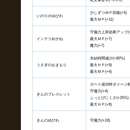
少しずつＭＰ回復(+5)
いのりのゆびわ
最大ＭＰ(+11)
守備力上昇効果アップ(+
インテリめがね
最大ＭＰ(+7)
魔力(+7)
氷結時間減少(+80%)
うさぎのおまもり
最大ＨＰ(+9)
最大ＭＰ(+4)
ガード成功時ダメージ軽減
守備力(+4)
きんのブレスレット
ふっとびにくさ(+25%)
最大ＨＰ(+8)
きんのゆびわ
守備力(+18)