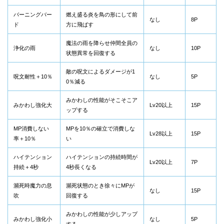
バーニングバー
燃え盛る炎を鳥の形にして前
なし
8P
ド
方に飛ばす
魔法の雨を降らせ仲間全員の
浄化の雨
なし
10P
状態異常を回復する
敵の呪文によるダメージが1
呪文耐性＋10％
なし
5P
0％減る
みかわしの性能がそこそこア
みかわし強化大
Lv20以上
15P
ップする
MP消費しない
MPを10％の確立で消費しな
Lv28以上
15P
率＋10％
い
ハイテンション
ハイテンションの持続時間が
Lv20以上
7P
持続＋4秒
4秒長くなる
瀕死時魔力の息
瀕死状態のとき徐々にMPが
なし
15P
吹
回復する
みかわしの性能が少しアップ
みかわし強化小
なし
5P
する