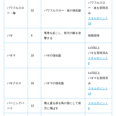
パワフルスロ
パワフルスロ
ー・改を習得済
22
パワフルスロー・改の強化版
ー・極
み
スキルポイント
16
竜巻を起こし、前方の敵を攻
バギ
4
初期習得
撃する
Lv10以上
バギを習得済み
バギマ
10
バギの強化版
スキルポイント
8
Lv22以上
バギマを習得済
バギクロス
16
バギマの強化版
み
スキルポイント
14
バーニングバ
燃え盛る炎を鳥の形にして前
スキルポイント
12
ード
方に飛ばす
8