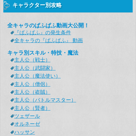
キャラクター別攻略
全キャラのぱふぱふ動画大公開！
『ぱふぱふ』の発生条件
全キャラの『ぱふぱふ』 動画
キャラ別スキル・特技・魔法
主人公（戦士）
主人公（武闘家）
主人公（魔法使い）
主人公（僧侶）
主人公（盗賊）
主人公（バトルマスター）
主人公（賢者）
ツェザール
オルネーゼ
ハッサン