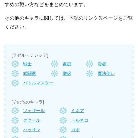
すめの戦い方などをまとめています。
その他のキャラに関しては、下記のリンク先ページをご覧
ください。
[ラゼル・テレシア]
戦士
盗賊
賢者
武闘家
僧侶
魔法使い
バトルマスター
[その他のキャラ]
ツェザール
ミネア
ククール
トルネコ
ハッサン
ガボ