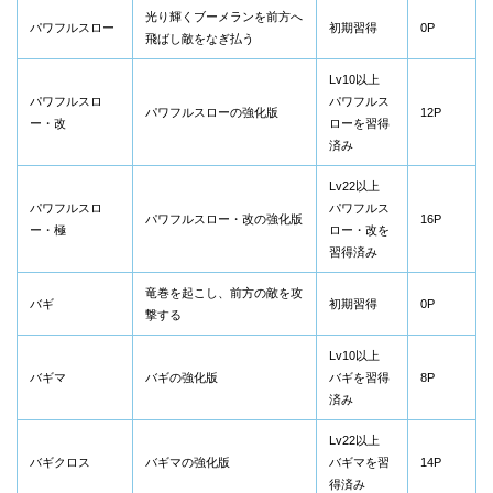
光り輝くブーメランを前方へ
パワフルスロー
初期習得
0P
飛ばし敵をなぎ払う
Lv10以上
パワフルスロ
パワフルス
パワフルスローの強化版
12P
ー・改
ローを習得
済み
Lv22以上
パワフルスロ
パワフルス
パワフルスロー・改の強化版
16P
ー・極
ロー・改を
習得済み
竜巻を起こし、前方の敵を攻
バギ
初期習得
0P
撃する
Lv10以上
バギマ
バギの強化版
バギを習得
8P
済み
Lv22以上
バギクロス
バギマの強化版
バギマを習
14P
得済み