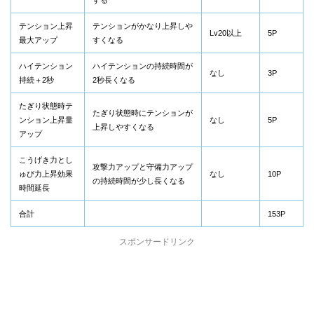
テンション上昇
テンションがかなり上昇しや
Lv20以上
5P
最大アップ
すくなる
ハイテンション
ハイテンションの持続時間が
なし
3P
持続＋2秒
2秒長くなる
たぎり状態時テ
たぎり状態時にテンションが
ンション上昇量
なし
5P
上昇しやすくなる
アップ
こうげき力とし
攻撃力アップと守備力アップ
ゅび力上昇効果
なし
10P
の持続時間が少し長くなる
時間延長
合計
153P
スポンサードリンク