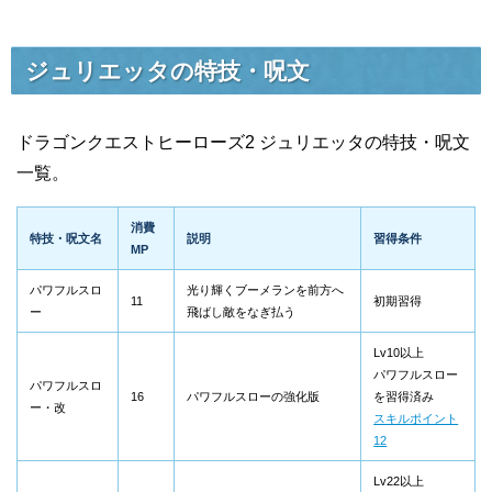
ジュリエッタの特技・呪文
ドラゴンクエストヒーローズ2 ジュリエッタの特技・呪文
一覧。
消費
特技・呪文名
説明
習得条件
MP
パワフルスロ
光り輝くブーメランを前方へ
11
初期習得
ー
飛ばし敵をなぎ払う
Lv10以上
パワフルスロー
パワフルスロ
16
パワフルスローの強化版
を習得済み
ー・改
スキルポイント
12
Lv22以上