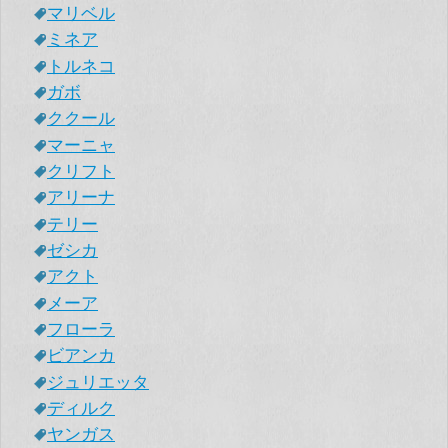
マリベル
ミネア
トルネコ
ガボ
ククール
マーニャ
クリフト
アリーナ
テリー
ゼシカ
アクト
メーア
フローラ
ビアンカ
ジュリエッタ
ディルク
ヤンガス