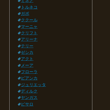
ミネア
トルネコ
ガボ
ククール
マーニャ
クリフト
アリーナ
テリー
ゼシカ
アクト
メーア
フローラ
ビアンカ
ジュリエッタ
ディルク
ヤンガス
ピサロ