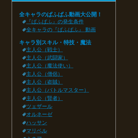
全キャラのぱふぱふ動画大公開！
『ぱふぱふ』の発生条件
全キャラの『ぱふぱふ』 動画
キャラ別スキル・特技・魔法
主人公（戦士）
主人公（武闘家）
主人公（魔法使い）
主人公（僧侶）
主人公（盗賊）
主人公（バトルマスター）
主人公（賢者）
ツェザール
オルネーゼ
ハッサン
マリベル