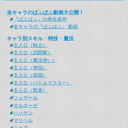
全キャラのぱふぱふ動画大公開！
『ぱふぱふ』の発生条件
全キャラの『ぱふぱふ』 動画
キャラ別スキル・特技・魔法
主人公（戦士）
主人公（武闘家）
主人公（魔法使い）
主人公（僧侶）
主人公（盗賊）
主人公（バトルマスター）
主人公（賢者）
ツェザール
オルネーゼ
ハッサン
マリベル