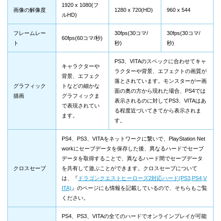
1920 x 1080(フ
画像の解像度
1280 x 720(HD)
960 x 544
ルHD)
フレームレー
30fps(30コマ/
30fps(30コマ/
60fps(60コマ/秒)
ト
秒)
秒)
PS3、VITAのスペックに合わせてキャ
キャラクターや
ラクターや背景、エフェクトの画質が
背景、エフェク
落とされています。モンスターがー画
グラフィック
トなどの細かな
面の奥の方から現れた場合、PS4では
描画
グラフィックま
表示されるのに対してPS3、VITAはあ
で表現されてい
る程度近づいてきてから表示されま
ます。
す。
PS4、PS3、VITAをネットワークに繋いで、PlayStation Net
workにセーブデータを保存した後、異なるハードでセーブ
データを取得することで、異なるハード間でセーブデータ
クロスセーブ
を共有して遊ぶことができます。クロスセーブについて
は、『
ドラゴンクエストヒーローズ2対応ハード(PS3,PS4,V
ITA)
』のページにも情報を記載しているので、そちらもご覧
ください。
PS4、PS3、VITAの全てのハードでオンラインプレイが可能