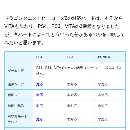
ドラゴンクエストヒーローズ2の対応ハードは、本作から
VITAも加わり、PS4、PS3、VITAの3機種となりました
が、各ハードによってどういった差があるのかを比較して
みたいと思います。
PS4
PS3
PS VITA
PS4、PS3、VITAでゲームの内容（シナリオ）に差はありま
ゲーム内容
せん。
画像シェア
対応
非対応
非対応
動画シェア
対応
非対応
非対応
動画生配信
対応
非対応
非対応
VITAリモート
対応
非対応
非対応
プレイ