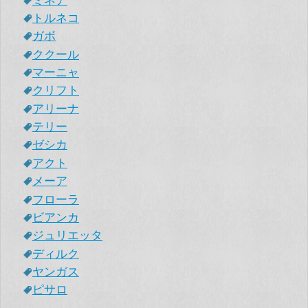
ミネア
トルネコ
ガボ
ククール
マーニャ
クリフト
アリーナ
テリー
ゼシカ
アクト
メーア
フローラ
ビアンカ
ジュリエッタ
ディルク
ヤンガス
ピサロ