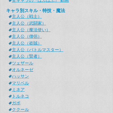
全キャラの『ぱふぱふ』 動画
キャラ別スキル・特技・魔法
主人公（戦士）
主人公（武闘家）
主人公（魔法使い）
主人公（僧侶）
主人公（盗賊）
主人公（バトルマスター）
主人公（賢者）
ツェザール
オルネーゼ
ハッサン
マリベル
ミネア
トルネコ
ガボ
ククール