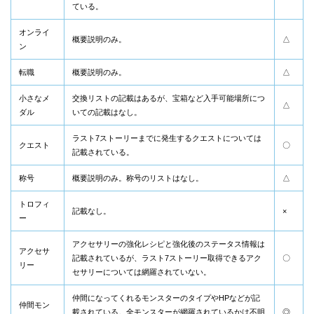
ている。
オンライ
概要説明のみ。
△
ン
転職
概要説明のみ。
△
小さなメ
交換リストの記載はあるが、宝箱など入手可能場所につ
△
ダル
いての記載はなし。
ラスト7ストーリーまでに発生するクエストについては
クエスト
〇
記載されている。
称号
概要説明のみ。称号のリストはなし。
△
トロフィ
記載なし。
×
ー
アクセサリーの強化レシピと強化後のステータス情報は
アクセサ
記載されているが、ラスト7ストーリー取得できるアク
〇
リー
セサリーについては網羅されていない。
仲間になってくれるモンスターのタイプやHPなどが記
仲間モン
載されている。全モンスターが網羅されているかは不明
◎