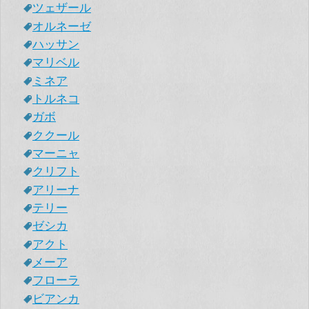
ツェザール
オルネーゼ
ハッサン
マリベル
ミネア
トルネコ
ガボ
ククール
マーニャ
クリフト
アリーナ
テリー
ゼシカ
アクト
メーア
フローラ
ビアンカ