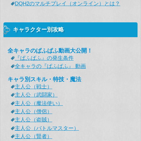
DQH2のマルチプレイ（オンライン）とは？
キャラクター別攻略
全キャラのぱふぱふ動画大公開！
『ぱふぱふ』の発生条件
全キャラの『ぱふぱふ』 動画
キャラ別スキル・特技・魔法
主人公（戦士）
主人公（武闘家）
主人公（魔法使い）
主人公（僧侶）
主人公（盗賊）
主人公（バトルマスター）
主人公（賢者）