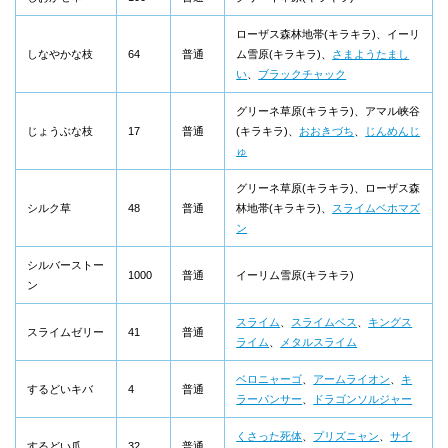
ローザス森林地帯(キラキラ)、イーリ
しなやかな枝
64
普通
ム雪原(キラキラ)、
さまようたまし
い
、
ブラックチャック
グリーネ草原(キラキラ)、アマル峡谷
じょうぶな枝
17
普通
(キラキラ)、
おおきづち
、
じんめんじ
ゅ
グリーネ草原(キラキラ)、ローザス森
シルク草
48
普通
林地帯(キラキラ)、
スライムベホマズ
ン
シルバーストー
1000
普通
イーリム雪原(キラキラ)
ン
スライム
、
スライムベス
、
キングス
スライムゼリー
41
普通
ライム
、
メタルスライム
ベロニャーゴ
、
アームライオン
、
キ
するどいキバ
4
普通
ラーパンサー
、
ドラゴンソルジャー
くさった死体
、
プリズニャン
、
サイ
するどい爪
32
普通