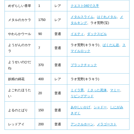
めずらしい香草
1
レア
クエスト040で入手
メタルスライム
、
はぐれメタル
、
メ
メタルのカケラ
1750
レア
タルキング
、ラオ荒野(宝)
やわらかウール
90
普通
イエティ
、
ダックスビル
ようがんのカケ
ラオ荒野(キラキラ)、
ばくだん岩
、
ス
7
普通
ラ
マイルロック
ようせいのひだ
370
普通
ブラックチャック
ね
妖精の綿花
400
レア
ラオ荒野(キラキラ)
よごれたほうた
ミイラ男
、
くさった死体
、
マミー
、
20
普通
い
リビングデッド
あやしいかげ
、
シャドー
、
しにがみ
よるのとばり
150
普通
きぞく
レッドアイ
200
普通
アンクルホーン
、
メラゴースト