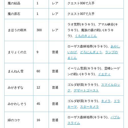
魔の結晶
1
レア
クエスト006で入手
魔の原石
1
レア
クエスト007で入手
ラオ荒野(キラキラ)、アマル峡谷(キ
まほうの樹木
300
レア
ラキラ)、魔族の森の戦い(キラキ
ラ)、
くものきょじん
ローザス森林地帯(キラキラ)、
あやし
まりょくの土
9
普通
いかげ
、
どろにんぎょう
、
ランプの
まじん
イーリム雪原(キラキラ)、霊峰レーゲ
まんねん雪
60
普通
ンの戦い(キラキラ)、
イエティ
ゴルダ砂漠(キラキラ)、
スマイルロッ
みがきずな
12
普通
ク
、
デザートゴースト
ゴルダ砂漠(キラキラ)、
キメラ
、
ドラ
みかわしそう
45
普通
キーマ
、
スターキメラ
ローザス森林地帯(キラキラ)、
バブル
緑のコケ
16
普通
スライム