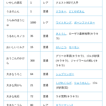
いやしの原石
1
レア
クエスト002で入手
うまのふん
1
普通
ドラキー
、
どくやずきん
うらみのほうじ
1000
レア
ワイトキング
、
ボーンファイター
ゅ
きとうし
、ローザス森林地帯(キラキ
うるわしキノコ
35
普通
ラ)
おいしいミルク
15
普通
がいこつ
、
モーモン
グリーネ草原(キラキラ)、ゴルダ砂漠
おうごんのかけ
300
普通
(キラキラ)、ジャイワールの戦い(キ
ら
ラキラ)
大きなうろこ
64
普通
シュプリンガー
しびれくらげ
、
りゅうせんし
、ゴル
大きな貝がら
21
普通
ダ砂漠(宝)
大きな化石
72
普通
ラオ荒野(キラキラ)
大きなこうら
80
レア
キラーマシン2