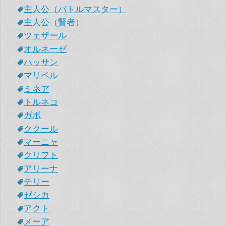
主人公（バトルマスター）
主人公（賢者）
ツェザール
オルネーゼ
ハッサン
マリベル
ミネア
トルネコ
ガボ
ククール
マーニャ
クリフト
アリーナ
テリー
ゼシカ
アクト
メーア