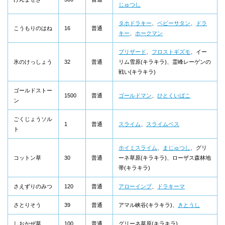
じゅつし
タホドラキー
、
ベビーサタン
、
ドラ
こうもりのはね
16
普通
キー
、
ホークマン
ブリザード
、
フロストギズモ
、イー
氷のけっしょう
32
普通
リム雪原(キラキラ)、霊峰レーゲンの
戦い(キラキラ)
ゴールドストー
1500
普通
ゴールドマン
、
ひとくいばこ
ン
ごくじょうソル
1
普通
スライム
、
スライムベス
ト
ホイミスライム
、
まじゅつし
、グリ
コットン草
30
普通
ーネ草原(キラキラ)、ローザス森林地
帯(キラキラ)
さえずりのみつ
120
普通
アローインプ
、
ドラキーマ
さとりそう
39
普通
アマル峡谷(キラキラ)、
きとうし
しおかぜ草
100
普通
グリーネ草原(キラキラ)