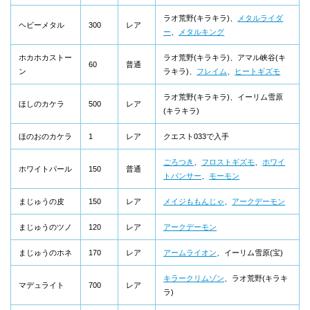
ラオ荒野(キラキラ)、
メタルライダ
ヘビーメタル
300
レア
ー
、
メタルキング
ホカホカストー
ラオ荒野(キラキラ)、アマル峡谷(キ
60
普通
ン
ラキラ)、
フレイム
、
ヒートギズモ
ラオ荒野(キラキラ)、イーリム雪原
ほしのカケラ
500
レア
(キラキラ)
ほのおのカケラ
1
レア
クエスト033で入手
ごろつき
、
フロストギズモ
、
ホワイ
ホワイトパール
150
普通
トパンサー
、
モーモン
まじゅうの皮
150
レア
メイジももんじゃ
、
アークデーモン
まじゅうのツノ
120
レア
アークデーモン
まじゅうのホネ
170
レア
アームライオン
、イーリム雪原(宝)
キラークリムゾン
、ラオ荒野(キラキ
マデュライト
700
レア
ラ)