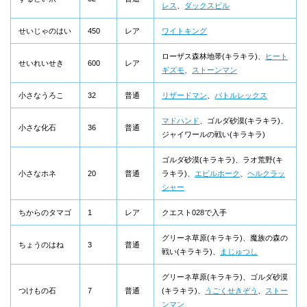
レス
、
ダックスビル
せいじゃのはい
450
レア
ワイトキング
ローザス森林地帯(キラキラ)、
ヒート
せいれいせき
600
レア
ギズモ
、
ストーンマン
小さなうろこ
32
普通
リザードマン
、
バトルレックス
マドハンド
、ゴルダ砂漠(キラキラ)、
小さな化石
36
普通
ジャイワールの戦い(キラキラ)
ゴルダ砂漠(キラキラ)、ラオ荒野(キ
小さなホネ
20
普通
ラキラ)、
エビルホーク
、
ヘルクラッ
シャー
ちからのタマゴ
1
レア
クエスト028で入手
グリーネ草原(キラキラ)、魔族の森の
ちょうのはね
3
普通
戦い(キラキラ)、
まじゅつし
グリーネ草原(キラキラ)、ゴルダ砂漠
つけもの石
7
普通
(キラキラ)、
うごくせきぞう
、
ストー
ンマン