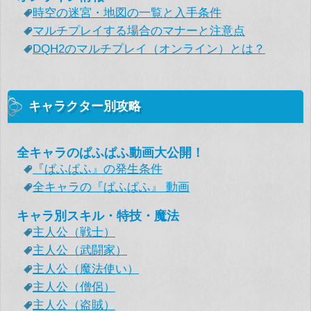
時空の迷宮・地図の一覧と入手条件
マルチプレイする場合のマナーと注意点
DQH2のマルチプレイ（オンライン）とは？
キャラクター別攻略
全キャラのぱふぱふ動画大公開！
『ぱふぱふ』の発生条件
全キャラの『ぱふぱふ』 動画
キャラ別スキル・特技・魔法
主人公（戦士）
主人公（武闘家）
主人公（魔法使い）
主人公（僧侶）
主人公（盗賊）