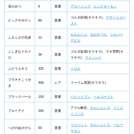
花のみつ
6
普通
アローインプ
、
ピンクモーモン
ゴルダ砂漠(キラキラ)、
デザートゴー
ビッグサボテン
80
普通
スト
ももんじゃ
、
おおきづち
、
シルバー
ふさふさの毛皮
12
普通
デビル
ふしぎなドロド
ゴルダ砂漠(キラキラ)、ラオ荒野(キ
30
普通
ロ
ラキラ)、
マドハンド
ぶどうエキス
325
普通
トロル
プラチナこうせ
400
レア
イーリム雪原(キラキラ)
き
ブラックパール
150
普通
パペットマン
、
ヘルゴースト
アマル峡谷、
わらいぶくろ
、
どくど
ブルーアイ
200
普通
くゾンビ
リリパット
、
わらいぶくろ
、
ベビー
へびのぬけがら
60
普通
サタン