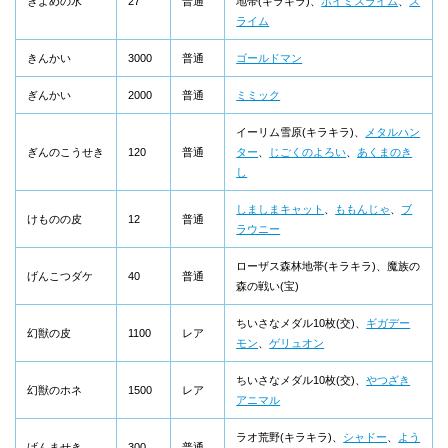
きよめの水
27
普通
地帯(キラキラ)、
ホイミスライム
、
ス
ライム
きんかい
3000
普通
ゴールドマン
ぎんかい
2000
普通
ミミック
イーリム雪原(キラキラ)、
メタルハン
ぎんのこうせき
120
普通
ター
、
じごくのよろい
、
あくまのき
し
しましまキャット
、
ももんじゃ
、
ブ
けものの皮
12
普通
ラウニー
ローザス森林地帯(キラキラ)、魔族の
げんこつダケ
40
普通
森の戦い(宝)
ちいさなメダル10枚(交)、
ギガデー
幻獣の皮
1100
レア
モン
、
ゲリュオン
ちいさなメダル10枚(交)、
やつざき
幻獣のホネ
1500
レア
アニマル
ラオ荒野(キラキラ)、
シャドー
、
よう
げんませき
300
普通