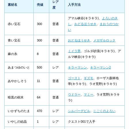
レア
素材名
売値
入手方法
度
アマル峡谷(キラキラ)、
よろいのき
赤い宝石
300
普通
し
、
おどるほうせき
、
まおうのつか
い
青い宝石
300
普通
おどるほうせき
、
メガザルロック
ミイラ男
、ゴルダ砂漠(キラキラ)、ア
麻の糸
8
普通
ルマ峡谷(キラキラ)
あまつゆのいと
500
レア
キラーマシン
、
キラーマシン2
ゴースト
、
ギズモ
、ローザス森林地
あやかしそう
11
普通
帯(キラキラ)、ラオ荒野(キラキラ)
ウドラー
、
マミー
、ラオ荒野(キラキ
暗黒の樹木
64
普通
ラ)
いかずちのたま
470
レア
シルバーデビル
、
じごくのよろい
いやしの結晶
1
レア
クエスト001で入手