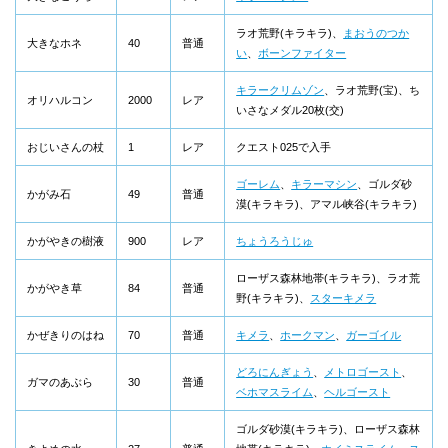
ラオ荒野(キラキラ)、
まおうのつか
大きなホネ
40
普通
い
、
ボーンファイター
キラークリムゾン
、ラオ荒野(宝)、ち
オリハルコン
2000
レア
いさなメダル20枚(交)
おじいさんの杖
1
レア
クエスト025で入手
ゴーレム
、
キラーマシン
、ゴルダ砂
かがみ石
49
普通
漠(キラキラ)、アマル峡谷(キラキラ)
かがやきの樹液
900
レア
ちょうろうじゅ
ローザス森林地帯(キラキラ)、ラオ荒
かがやき草
84
普通
野(キラキラ)、
スターキメラ
かぜきりのはね
70
普通
キメラ
、
ホークマン
、
ガーゴイル
どろにんぎょう
、
メトロゴースト
、
ガマのあぶら
30
普通
ベホマスライム
、
ヘルゴースト
ゴルダ砂漠(キラキラ)、ローザス森林