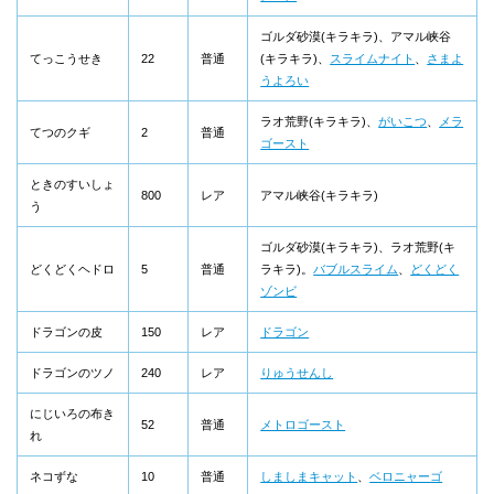
ゴルダ砂漠(キラキラ)、アマル峡谷
てっこうせき
22
普通
(キラキラ)、
スライムナイト
、
さまよ
うよろい
ラオ荒野(キラキラ)、
がいこつ
、
メラ
てつのクギ
2
普通
ゴースト
ときのすいしょ
800
レア
アマル峡谷(キラキラ)
う
ゴルダ砂漠(キラキラ)、ラオ荒野(キ
どくどくヘドロ
5
普通
ラキラ)。
バブルスライム
、
どくどく
ゾンビ
ドラゴンの皮
150
レア
ドラゴン
ドラゴンのツノ
240
レア
りゅうせんし
にじいろの布き
52
普通
メトロゴースト
れ
ネコずな
10
普通
しましまキャット
、
ベロニャーゴ